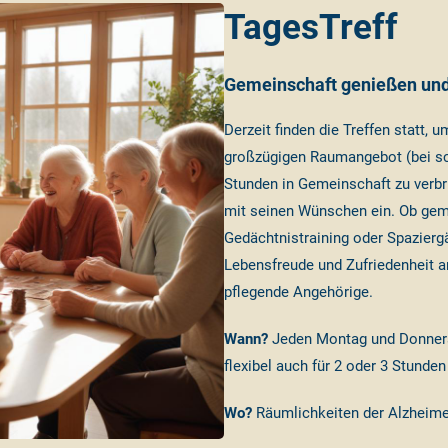
TagesTreff
Gemeinschaft genießen und
Derzeit finden die Treffen statt,
großzügigen Raumangebot (bei s
Stunden in Gemeinschaft zu verbr
mit seinen Wünschen ein. Ob geme
Gedächtnistraining oder Spaziergä
Lebensfreude und Zufriedenheit a
pflegende Angehörige.
Wann?
Jeden Montag und Donnerst
flexibel auch für 2 oder 3 Stunde
Wo?
Räumlichkeiten der Alzheime