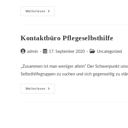
Tagestreff
Weiterlesen
Kontaktbüro Pflegeselbsthilfe
Beitrags-
Beitrag
Beitrags-
admin
17. September 2020
Uncategorized
Autor:
veröffentlicht:
Kategorie:
„Zusammen ist man weniger allein“ Der Schwerpunkt unsere
Selbsthilfegruppen zu suchen und sich gegenseitig zu stä
Kontaktbüro
Weiterlesen
Pflegeselbsthilfe