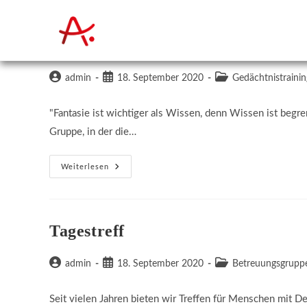
Zum
Inhalt
Gedächtnisrunden – alltagsorienti
springen
Beitrags-
Beitrag
Beitrags-
admin
18. September 2020
Gedächtnistrainin
Autor:
veröffentlicht:
Kategorie:
"Fantasie ist wichtiger als Wissen, denn Wissen ist begre
Gruppe, in der die…
Gedächtnisrunden
Weiterlesen
–
Alltagsorientiert
Tagestreff
Beitrags-
Beitrag
Beitrags-
admin
18. September 2020
Betreuungsgrupp
Autor:
veröffentlicht:
Kategorie:
Seit vielen Jahren bieten wir Treffen für Menschen mit D