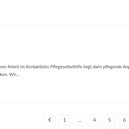
r Arbeit im Kontaktbüro Pflegeselbsthilfe liegt darin pflegende An
rken. Wir…
1
…
4
5
6
Gehe zur vorherigen Seite