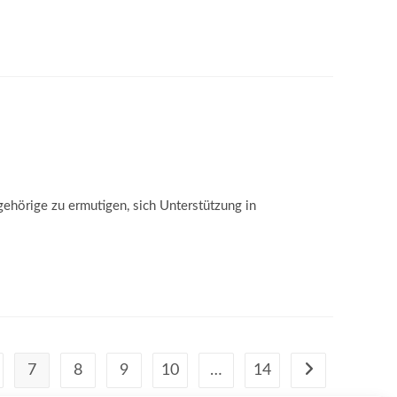
gehörige zu ermutigen, sich Unterstützung in
7
8
9
10
…
14
Gehe zur nächste