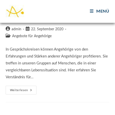
Zum
Inhalt
MENÜ
Angebote für Angehörige
springen
Beitrags-
Beitrag
admin
22. September 2020
Autor:
veröffentlicht:
Beitrags-
Angebote für Angehörige
Kategorie:
In Gesprächskreisen können Angehörige von den
Erfahrungen und Stärken anderer Angehöriger profitieren. Sie
treffen in unseren Gruppen auf Menschen, die in einer
vergleichbaren Lebenssituation sind. Hier erfahren Sie
Verständnis für…
Angebote
Weiterlesen
Für
Angehörige