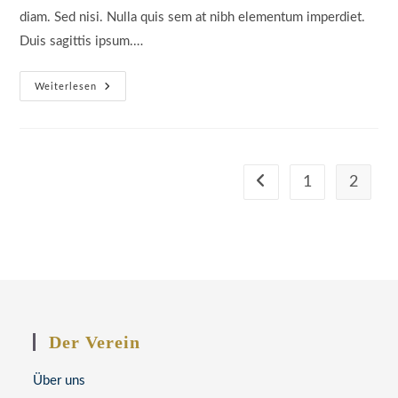
diam. Sed nisi. Nulla quis sem at nibh elementum imperdiet.
Duis sagittis ipsum.…
Velusce
Weiterlesen
Suscipit
Quis
Luctus
1
2
Gehe zur vorherigen Seite
Der Verein
Über uns