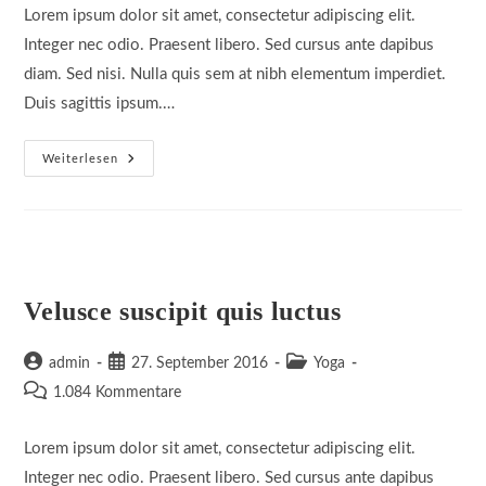
Lorem ipsum dolor sit amet, consectetur adipiscing elit.
Integer nec odio. Praesent libero. Sed cursus ante dapibus
diam. Sed nisi. Nulla quis sem at nibh elementum imperdiet.
Duis sagittis ipsum.…
Sociosqu
Weiterlesen
Ad
Litora
Torquent
Velusce suscipit quis luctus
Beitrags-
Beitrag
Beitrags-
admin
27. September 2016
Yoga
Autor:
veröffentlicht:
Kategorie:
Beitrags-
1.084 Kommentare
Kommentare:
Lorem ipsum dolor sit amet, consectetur adipiscing elit.
Integer nec odio. Praesent libero. Sed cursus ante dapibus