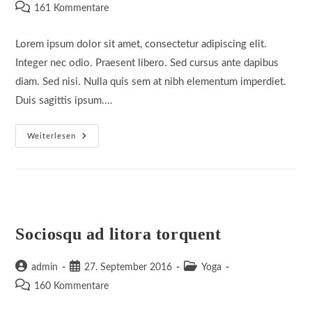
Autor:
veröffentlicht:
Kategorie:
Beitrags-
161 Kommentare
Kommentare:
Lorem ipsum dolor sit amet, consectetur adipiscing elit.
Integer nec odio. Praesent libero. Sed cursus ante dapibus
diam. Sed nisi. Nulla quis sem at nibh elementum imperdiet.
Duis sagittis ipsum.…
Tortor
Weiterlesen
Neque
Adpiscing
Diam
Sociosqu ad litora torquent
Beitrags-
Beitrag
Beitrags-
admin
27. September 2016
Yoga
Autor:
veröffentlicht:
Kategorie:
Beitrags-
160 Kommentare
Kommentare: