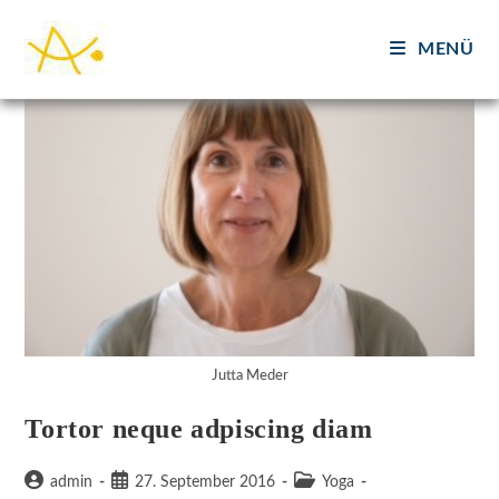
Zum
Inhalt
MENÜ
springen
Jutta Meder
Tortor neque adpiscing diam
Beitrags-
Beitrag
Beitrags-
admin
27. September 2016
Yoga