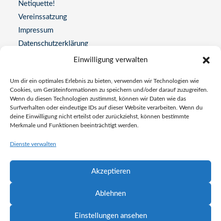
Netiquette!
Vereinssatzung
Impressum
Datenschutzerklärung
Einwilligung verwalten
Kontakt
Um dir ein optimales Erlebnis zu bieten, verwenden wir Technologien wie
Adresse:
Cookies, um Geräteinformationen zu speichern und/oder darauf zuzugreifen.
Wenn du diesen Technologien zustimmst, können wir Daten wie das
Universitätsstraße 77, 44789 Bochum
Surfverhalten oder eindeutige IDs auf dieser Website verarbeiten. Wenn du
deine Einwilligung nicht erteilst oder zurückziehst, können bestimmte
Telefon
Merkmale und Funktionen beeinträchtigt werden.
0234 337772
Opens
Dienste verwalten
Email:
in
info@alzheimer-bochum.de
Opens
your
in
Akzeptieren
application
your
Besuchszeiten
application
Ablehnen
Mo bis Fr: 10:00 Uhr – 16:00 Uhr
Einstellungen ansehen