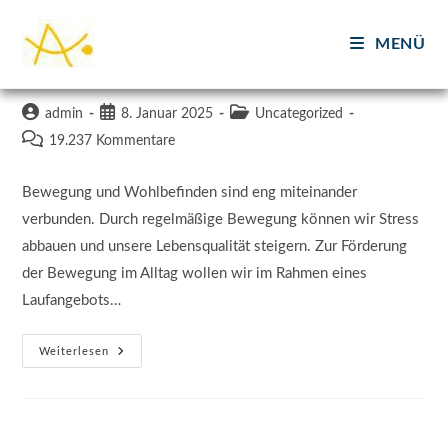
Zum
Inhalt
MENÜ
Lauftreff
springen
Beitrags-
Beitrag
Beitrags-
admin
8. Januar 2025
Uncategorized
Autor:
veröffentlicht:
Kategorie:
Beitrags-
19.237 Kommentare
Kommentare:
Bewegung und Wohlbefinden sind eng miteinander
verbunden. Durch regelmäßige Bewegung können wir Stress
abbauen und unsere Lebensqualität steigern. Zur Förderung
der Bewegung im Alltag wollen wir im Rahmen eines
Laufangebots…
Lauftreff
Weiterlesen