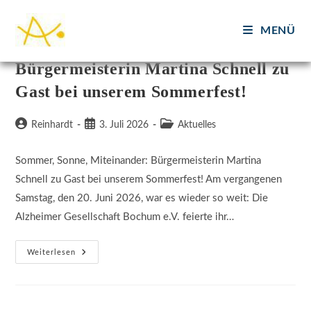
Zum
Inhalt
MENÜ
Sommer, Sonne, Miteinander:
springen
Bürgermeisterin Martina Schnell zu
Gast bei unserem Sommerfest!
Beitrags-
Beitrag
Beitrags-
Reinhardt
3. Juli 2026
Aktuelles
Autor:
veröffentlicht:
Kategorie:
Sommer, Sonne, Miteinander: Bürgermeisterin Martina
Schnell zu Gast bei unserem Sommerfest! Am vergangenen
Samstag, den 20. Juni 2026, war es wieder so weit: Die
Alzheimer Gesellschaft Bochum e.V. feierte ihr…
Sommer,
Weiterlesen
Sonne,
Miteinander:
Bürgermeisterin
Martina
Schnell
Zu