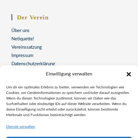
Der Verein
Über uns
Netiquette!
Vereinssatzung
Impressum
Datenschutzerklärung
Einwilligung verwalten
Kontakt
Um dir ein optimales Erlebnis zu bieten, verwenden wir Technologien wie
Adresse:
Cookies, um Geräteinformationen zu speichern und/oder darauf zuzugreifen.
Wenn du diesen Technologien zustimmst, können wir Daten wie das
Universitätsstraße 77, 44789 Bochum
Surfverhalten oder eindeutige IDs auf dieser Website verarbeiten. Wenn du
deine Einwilligung nicht erteilst oder zurückziehst, können bestimmte
Telefon
Merkmale und Funktionen beeinträchtigt werden.
0234 337772
Opens
Dienste verwalten
Email:
in
info@alzheimer-bochum.de
Opens