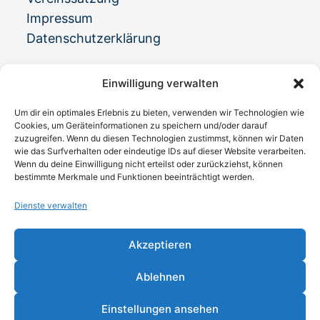
Impressum
Datenschutzerklärung
Kontakt
Einwilligung verwalten
Adresse:
Um dir ein optimales Erlebnis zu bieten, verwenden wir Technologien wie
Universitätsstraße 77, 44789
Cookies, um Geräteinformationen zu speichern und/oder darauf
Bochum
zuzugreifen. Wenn du diesen Technologien zustimmst, können wir Daten
wie das Surfverhalten oder eindeutige IDs auf dieser Website verarbeiten.
Telefon
Wenn du deine Einwilligung nicht erteilst oder zurückziehst, können
bestimmte Merkmale und Funktionen beeinträchtigt werden.
0234 337772
Opens
Dienste verwalten
Email:
in
info@alzheimer-bochum.de
Opens
your
in
application
Akzeptieren
your
Besuchszeiten
application
Ablehnen
Mo bis Fr: 10:00 Uhr – 16:00 Uhr
Einstellungen ansehen