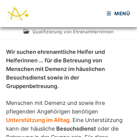
Zum
Inhalt
MENÜ
springen
Beitrags-
Beitrag
admin
16. September 2020
Autor:
veröffentlicht:
Beitrags-
Qualifizierung von EhrenamtlernInnen
Kategorie:
Wir suchen ehrenamtliche Helfer und
Helferinnen … für die Betreuung von
Menschen mit Demenz im häuslichen
Besuchsdienst sowie in der
Gruppenbetreuung.
Menschen mit Demenz und sowie ihre
pflegenden Angehörigen benötigen
Unterstützung im Alltag
.
Eine Unterstützung
kann der häusliche
Besuchsdienst
oder die