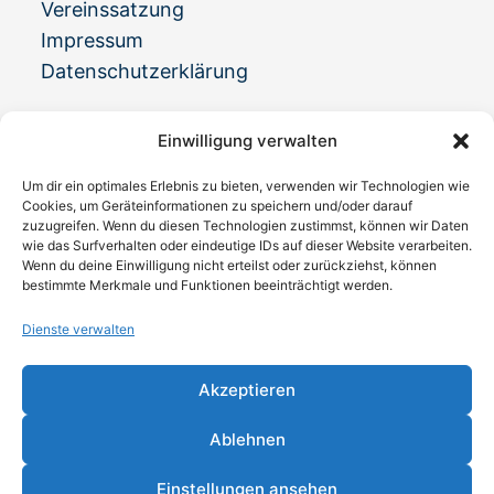
Vereinssatzung
Impressum
Datenschutzerklärung
Kontakt
Einwilligung verwalten
Adresse:
Um dir ein optimales Erlebnis zu bieten, verwenden wir Technologien wie
Universitätsstraße 77, 44789
Cookies, um Geräteinformationen zu speichern und/oder darauf
Bochum
zuzugreifen. Wenn du diesen Technologien zustimmst, können wir Daten
wie das Surfverhalten oder eindeutige IDs auf dieser Website verarbeiten.
Telefon
Wenn du deine Einwilligung nicht erteilst oder zurückziehst, können
bestimmte Merkmale und Funktionen beeinträchtigt werden.
0234 337772
Opens
Dienste verwalten
Email:
in
info@alzheimer-bochum.de
Opens
your
in
application
Akzeptieren
your
Besuchszeiten
application
Ablehnen
Mo bis Fr: 10:00 Uhr – 16:00 Uhr
Einstellungen ansehen