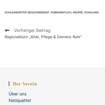
SCHLAGWÖRTER
:
BESUCHSDIENST
,
EHRENAMTLICH
,
GRUPPE
,
SCHULUNG
Vorheriger Beitrag
Weitere
Regionalbüro „Alter, Pflege & Demenz Ruhr“
Artikel
ansehen
Der Verein
Über uns
Netiquette!